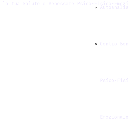
 la tua Salute e Benessere Psico-Fisico-Emoz
Autoanali
Centro Be
Psico-Fis
Emozional