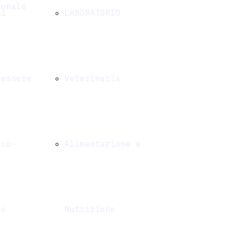
ionale
si
LABORATORIO
nessere
Veterinaria
ico-
Alimentazione e
eo
Nutrizione