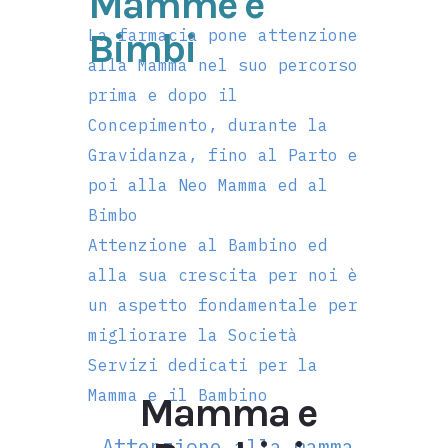
Mamme e
Bimbi
La farmacia pone
attenzione
alla Mamma nel suo percorso
prima e dopo il
Concepimento, durante la
Gravidanza, fino al Parto e
poi alla Neo Mamma ed al
Bimbo
Attenzione al Bambino ed
alla sua crescita per noi è
un aspetto fondamentale per
migliorare la Società
Servizi dedicati per la
Mamma e il Bambino
Mamma e
Attenzione alla mamma