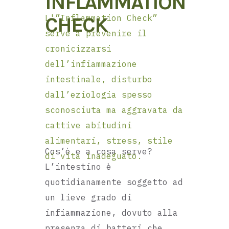
INFLAMMATION
CHECK
L'”Inflammation Check”
serve a prevenire il
cronicizzarsi
dell’infiammazione
intestinale, disturbo
dall’eziologia spesso
sconosciuta ma aggravata da
cattive abitudini
alimentari, stress, stile
Cos’è e a cosa serve?
di vita inadeguato.
L’intestino è
quotidianamente soggetto ad
un lieve grado di
infiammazione, dovuto alla
presenza di batteri che