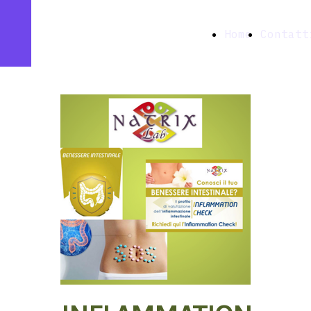
Farmacia
Home
Contatt
Ottavia snc